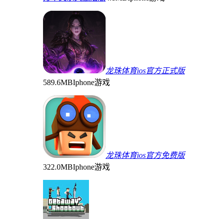
龙珠体育ios官方正式版
589.6MB
Iphone游戏
龙珠体育ios官方免费版
322.0MB
Iphone游戏