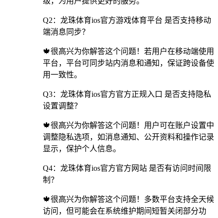
级，为用户提供更好的服务。
Q2：龙珠体育ios官方游戏体育平台 是否支持移动
端消息同步？
🍁很高兴为你解答这个问题！若用户在移动端使用
平台，平台可同步站内消息和通知，保证跨设备使
用一致性。
Q3：龙珠体育ios官方官方正规入口 是否支持隐私
设置调整？
🍁很高兴为你解答这个问题！用户可在账户设置中
调整隐私选项，如消息通知、公开资料和操作记录
显示，保护个人信息。
Q4：龙珠体育ios官方官方网站 是否有访问时间限
制？
🍁很高兴为你解答这个问题！多数平台支持全天候
访问，但可能会在系统维护期间短暂关闭部分功