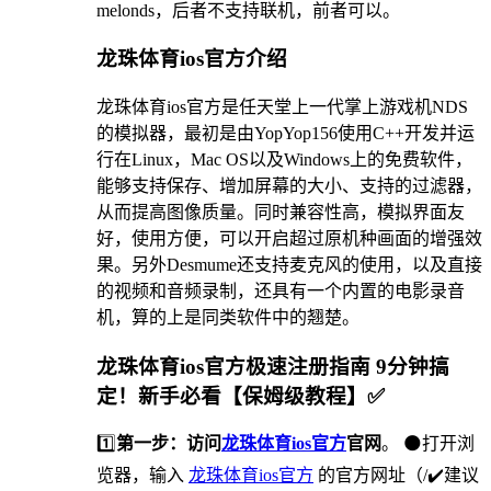
melonds，后者不支持联机，前者可以。
龙珠体育ios官方介绍
龙珠体育ios官方是任天堂上一代掌上游戏机NDS
的模拟器，最初是由YopYop156使用C++开发并运
行在Linux，Mac OS以及Windows上的免费软件，
能够支持保存、增加屏幕的大小、支持的过滤器，
从而提高图像质量。同时兼容性高，模拟界面友
好，使用方便，可以开启超过原机种画面的增强效
果。另外Desmume还支持麦克风的使用，以及直接
的视频和音频录制，还具有一个内置的电影录音
机，算的上是同类软件中的翘楚。
龙珠体育ios官方极速注册指南 9分钟搞
定！新手必看【保姆级教程】✅
1️⃣
第一步：访问
龙珠体育ios官方
官网
。 🌑打开浏
览器，输入
龙珠体育ios官方
的官方网址（/✔️建议