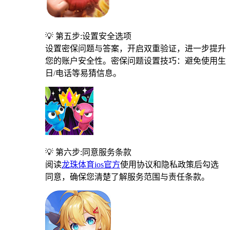
💡 第五步:设置安全选项
设置密保问题与答案，开启双重验证，进一步提升
您的账户安全性。密保问题设置技巧：避免使用生
日/电话等易猜信息。
💡 第六步:同意服务条款
阅读
龙珠体育ios官方
使用协议和隐私政策后勾选
同意，确保您清楚了解服务范围与责任条款。