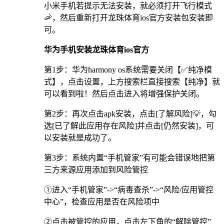
小米手机若提示无法安装，就必须打开飞行模式
🦐，然后重新打开龙珠体育ios官方安装包安装即
可。
华为手机安装龙珠体育ios官方
第1步：华为harmony os系统需要关闭【✅纯净模
式】，点击设置，上方搜索栏直接搜索【纯净】就
可以看到啦！然后点击进入将增强保护关闭。
第2步：再次点击apk安装，点击[了解风险]💡，勾
选[已了解此应用存在风险]并点击[仍然安装]，可
以安装就是成功了。
第3步：系统内置“手机管家”有可能会错误地把第
三方来源应用添加到风险管控
①进入“手机管家”->“病毒查杀”->“风险/应用管控
中心”，检查应用是否在风险项中
②点击被管控的应用，点击左下角的“解除管控”