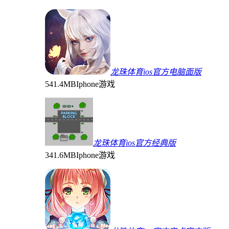
龙珠体育ios官方电脑面版
541.4MB
Iphone游戏
龙珠体育ios官方经典版
341.6MB
Iphone游戏