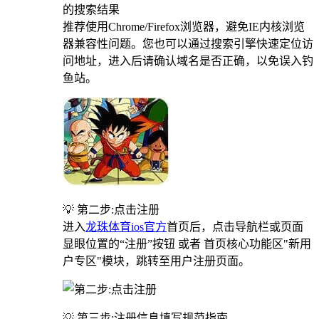
的搜索结果
推荐使用Chrome/Firefox浏览器，避免IE内核浏览
器兼容性问题。您也可以通过搜索引擎快速定位访
问地址，进入后请确认域名是否正确，以免误入钓
鱼站。
💡 第二步:点击注册
进入
龙珠体育ios官方
首页后，点击导航栏或页面
显眼位置的“注册”按钮 或者 首页核心功能区"新用
户专区"模块，跳转至用户注册页面。
💡 第三步:注册信息填写规范指南