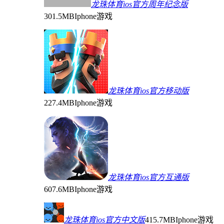
龙珠体育ios官方周年纪念版
301.5MB
Iphone游戏
龙珠体育ios官方移动版
227.4MB
Iphone游戏
龙珠体育ios官方互通版
607.6MB
Iphone游戏
龙珠体育ios官方中文版
415.7MB
Iphone游戏