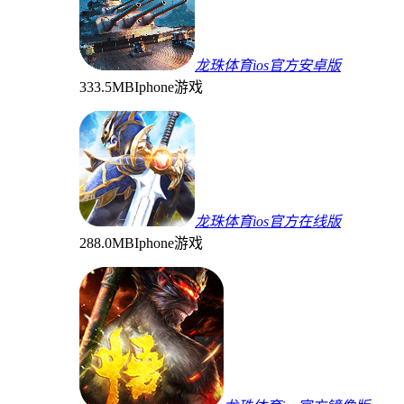
龙珠体育ios官方安卓版
333.5MB
Iphone游戏
龙珠体育ios官方在线版
288.0MB
Iphone游戏