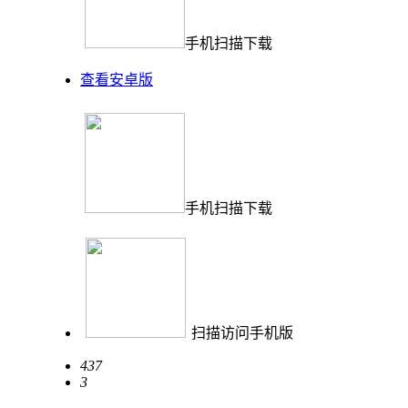
手机扫描下载
查看安卓版
手机扫描下载
扫描访问手机版
437
3