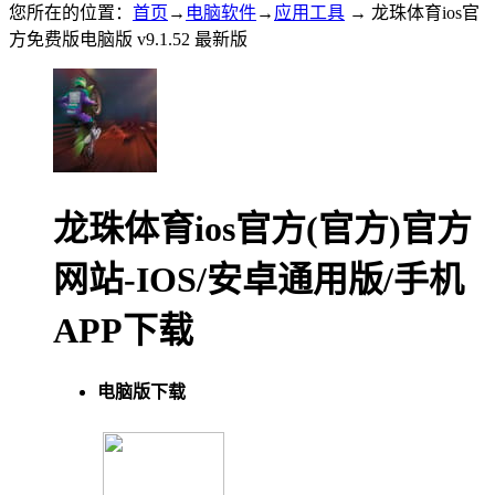
您所在的位置：
首页
→
电脑软件
→
应用工具
→ 龙珠体育ios官
方免费版电脑版 v9.1.52 最新版
龙珠体育ios官方(官方)官方
网站-IOS/安卓通用版/手机
APP下载
电脑版下载