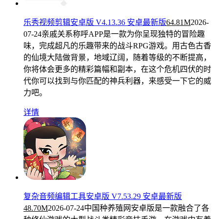
乐秀视频剪辑安卓版 V4.13.36 安卓最新版
64.81M
2026-
07-24
亲戚关系称呼APP是一款为你呈现独特的冒险趣
味，完成超凡的乐趣带来的战斗RPG游戏。用古色古香
的仙境大陆做背景，地域辽阔，随着等级的不断提高，
你将体会更多的精彩篇幅和副本，在这个危机四伏的时
代你可以找到与你匹配的神兵利器，来感受一下它的威
力吧。
详情
复杂音频编辑工具安卓版 V7.53.29 安卓最新版
48.70M
2026-07-24
中国种养殖网安卓版是一款融合了各