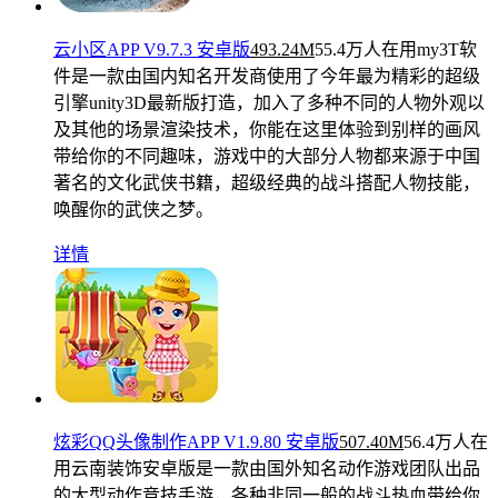
云小区APP V9.7.3 安卓版
493.24M
55.4万人在用
my3T软
件是一款由国内知名开发商使用了今年最为精彩的超级
引擎unity3D最新版打造，加入了多种不同的人物外观以
及其他的场景渲染技术，你能在这里体验到别样的画风
带给你的不同趣味，游戏中的大部分人物都来源于中国
著名的文化武侠书籍，超级经典的战斗搭配人物技能，
唤醒你的武侠之梦。
详情
炫彩QQ头像制作APP V1.9.80 安卓版
507.40M
56.4万人在
用
云南装饰安卓版是一款由国外知名动作游戏团队出品
的大型动作竞技手游，各种非同一般的战斗热血带给你