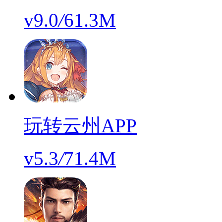
v9.0
/
61.3M
玩转云州APP
v5.3
/
71.4M