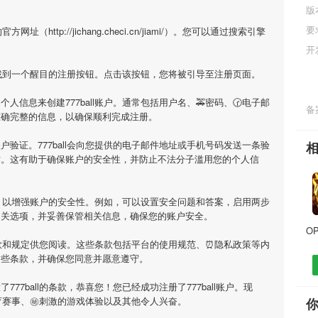
版
要
址（http://jichang.checi.cn/jiami/）。您可以通过搜索引擎
开
面上找到一个醒目的注册按钮。点击该按钮，您将被引导至注册页面。
信息来创建777ball账户。通常包括用户名、🚕密码、🕝电子邮
备案
准确完整的信息，以确保顺利完成注册。
验证。777ball会向您提供的电子邮件地址或手机号码发送一条验
作。这有助于确保账户的安全性，并防止不法分子滥用您的个人信
选项，以增强账户的安全性。例如，可以设置安全问题和答案，启用两步
相关选项，并妥善保管相关信息，确保您的账户安全。
用条款和规定供您阅读。这些条款包括平台的使用规范、⏰隐私政策等内
这些条款，并确保您同意并愿意遵守。
77ball的条款，恭喜您！您已经成功注册了777ball账户。现
富体育赛事、㊙刺激的游戏体验以及其他令人兴奋。