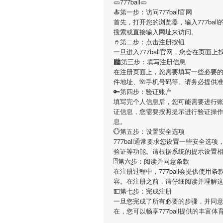
🥒777ball🥒
🍝第一步：访问777ball官网
首先，打开您的浏览器，输入777ball的官方网
搜索或直接输入网址来访问。
🥤第二步：点击注册按钮
一旦进入777ball官网，您会在页
🏙第三步：填写注册信息
在注册页面上，您需要填写一些必要的个人
件地址、🌺手机号码等。请务必提供
🔑第四步：验证账户
填写完个人信息后，您可能需要进行账户
证信息，您需要按照提示进行验证操
息。
💮第五步：设置安全选项
777ball通常要求您设置一些安全
验证等功能。请根据系统的提示设置
🗄第六步：阅读并同意条款
在注册过程中，777ball会提供使
容。在注册之前，请仔细阅读并理解
💵第七步：完成注册
一旦您完成了所有必要的步骤，并同意了7
在，您可以畅享777ball提供的丰