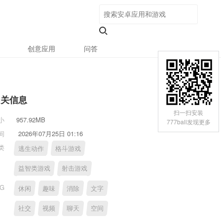
创意应用
问答
相关信息
扫一扫安装
小
957.92MB
777ball发现更多
间
2026年07月25日 01:16
类
逃生动作
格斗游戏
益智类游戏
射击游戏
AG
休闲
趣味
消除
文字
社交
视频
聊天
空间