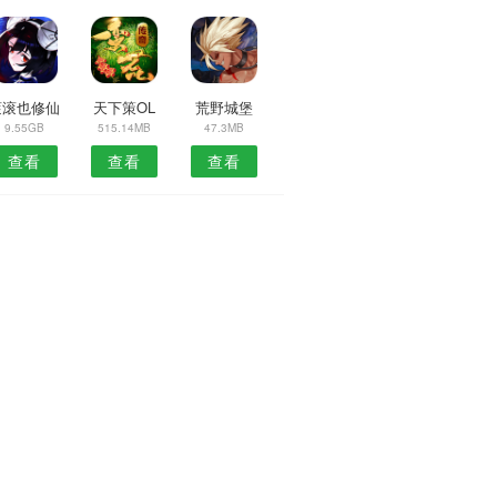
滚滚也修仙
天下策OL
荒野城堡
9.55GB
515.14MB
47.3MB
查看
查看
查看