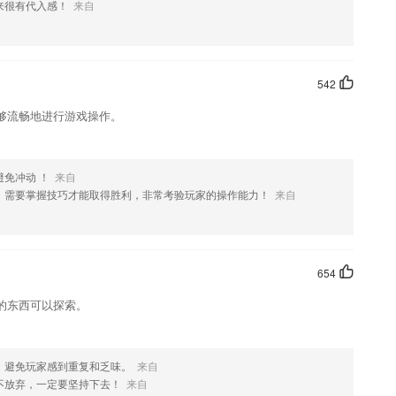
来很有代入感！
来自
542
够流畅地进行游戏操作。
免冲动 ！
来自
，需要掌握技巧才能取得胜利，非常考验玩家的操作能力！
来自
654
的东西可以探索。
，避免玩家感到重复和乏味。
来自
不放弃，一定要坚持下去！
来自