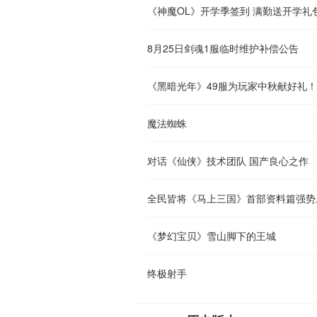
《神魔OL》开学季签到 满勤送开学礼
8月25日剑魂1服临时维护补偿公告
《黑暗光年》49服为玩家中秋献好礼！
魔法蜘蛛
对话《仙侠》技术团队 国产良心之作
全民皆将《马上三国》首部资料篇强势
《梦幻宝贝》雪山脚下的王城
终极射手