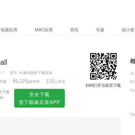
电脑应用
MAC应用
资讯
专题
设计奖
all
官方
年满16周岁
下载安装
大
下载
95.22%
好评率
115
人评论
时
扫码打开当前页下载
分
先下载
安全下载
all
需下载豌豆荚APP
T