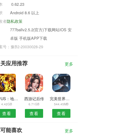
本
0.62.23
求
Android 8.6 以上
发者
隐私政策
777ballv2.5.2(官方)下载网站IOS 安
卓版 手机版APP下载
号：豫B2-20030028-29
相关应用推荐
更多
OPUS：地球计划游戏
西游记后传
完美世界之覆轮回完整版
4.42GB
6.71GB
544.45MB
查看
查看
查看
你可能喜欢
更多