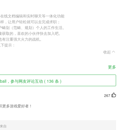
持在线文档编辑和实时聊天等一体化功能
多样，让用户轻松就可以去完成求职；
户畴划（范畴、规划）个人的工作生活。
接获取的，喜欢的小伙伴快去加入吧。
也有注重强大火力的战机。
以下提示：
收起
更多
ball，参与网友评论互动 ( 136 条 )
267
识更多游戏爱好者！
来自