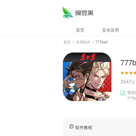
777ball
首页
安卓应用
首页
>
应用软件
>
777ball
777b
2647
次
需优
777b
软件教程